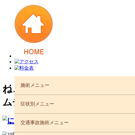
施術メニュー
ねこ背、姿勢、ヘルニア等で
ムチウチによる痛みにも効果
症状別メニュー
代表施術者 柔道整復
交通事故施術メニュー