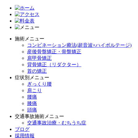
施術メニュー
コンビネーション療法(超音波×ハイボルテージ)
産後骨盤矯正・骨盤矯正
肩甲骨矯正
背骨矯正（リダクター）
首の矯正
症状別メニュー
ぎっくり腰
肩こり
腰痛
膝痛
頭痛
交通事故施術メニュー
交通事故治療・むちうち症
ブログ
採用情報