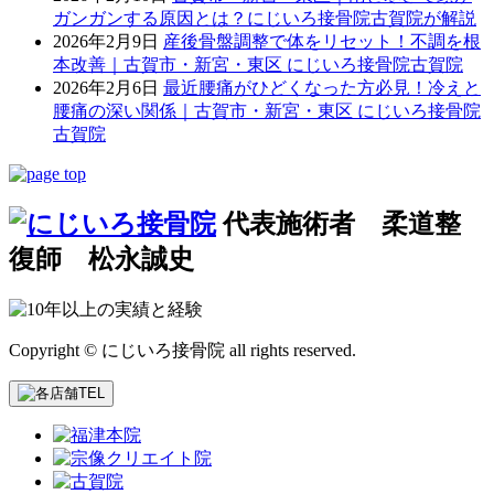
ガンガンする原因とは？にじいろ接骨院古賀院が解説
2026年2月9日
産後骨盤調整で体をリセット！不調を根
本改善｜古賀市・新宮・東区 にじいろ接骨院古賀院
2026年2月6日
最近腰痛がひどくなった方必見！冷えと
腰痛の深い関係｜古賀市・新宮・東区 にじいろ接骨院
古賀院
代表施術者 柔道整
復師 松永誠史
Copyright © にじいろ接骨院 all rights reserved.