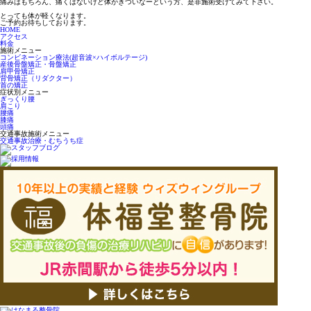
痛みはもちろん、痛くはないけど体がきついなーという方、是非施術受けてみて下さい。
とっても体が軽くなります。
ご予約お待ちしております。
HOME
アクセス
料金
施術メニュー
コンビネーション療法(超音波×ハイボルテージ)
産後骨盤矯正・骨盤矯正
肩甲骨矯正
背骨矯正（リダクター）
首の矯正
症状別メニュー
ぎっくり腰
肩こり
腰痛
膝痛
頭痛
交通事故施術メニュー
交通事故治療・むちうち症