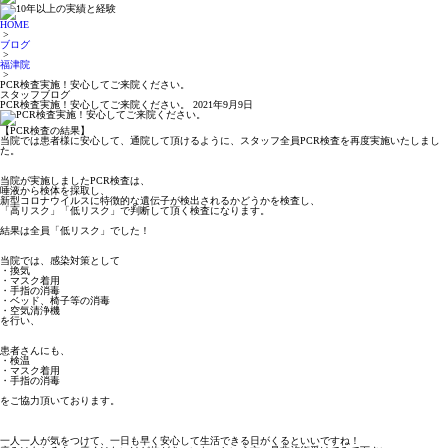
HOME
>
ブログ
>
福津院
>
PCR検査実施！安心してご来院ください。
スタッフブログ
PCR検査実施！安心してご来院ください。
2021年9月9日
【PCR検査の結果】
当院では患者様に安心して、通院して頂けるように、スタッフ全員PCR検査を再度実施いたしまし
た。
当院が実施しましたPCR検査は、
唾液から検体を採取し、
新型コロナウイルスに特徴的な遺伝子が検出されるかどうかを検査し、
「高リスク」「低リスク」で判断して頂く検査になります。
結果は全員「低リスク」でした！
当院では、感染対策として
・換気
・マスク着用
・手指の消毒
・ベッド、椅子等の消毒
・空気清浄機
を行い、
患者さんにも、
・検温
・マスク着用
・手指の消毒
をご協力頂いております。
一人一人が気をつけて、一日も早く安心して生活できる日がくるといいですね！