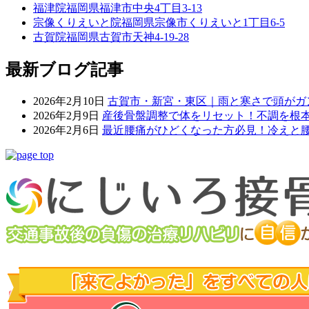
福津院
福岡県福津市中央4丁目3-13
宗像くりえいと院
福岡県宗像市くりえいと1丁目6-5
古賀院
福岡県古賀市天神4-19-28
最新ブログ記事
2026年2月10日
古賀市・新宮・東区｜雨と寒さで頭がガ
2026年2月9日
産後骨盤調整で体をリセット！不調を根本
2026年2月6日
最近腰痛がひどくなった方必見！冷えと腰