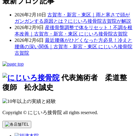
最新ブログ記事
2026年2月10日
古賀市・新宮・東区｜雨と寒さで頭が
ガンガンする原因とは？にじいろ接骨院古賀院が解説
2026年2月9日
産後骨盤調整で体をリセット！不調を根
本改善｜古賀市・新宮・東区 にじいろ接骨院古賀院
2026年2月6日
最近腰痛がひどくなった方必見！冷えと
腰痛の深い関係｜古賀市・新宮・東区 にじいろ接骨院
古賀院
代表施術者 柔道整
復師 松永誠史
Copyright © にじいろ接骨院 all rights reserved.