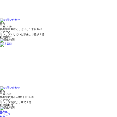
住所
〒811-4184
福岡県宗像市くりえいと１丁目６-５
アクセス
サンリブくりえいと宗像より徒歩１分
駐車場4台
住所
〒811-3101
福岡県古賀市天神4丁目19-28
アクセス
サンリブ古賀より車で１分
駐車場11台
HOME
アクセス
料金