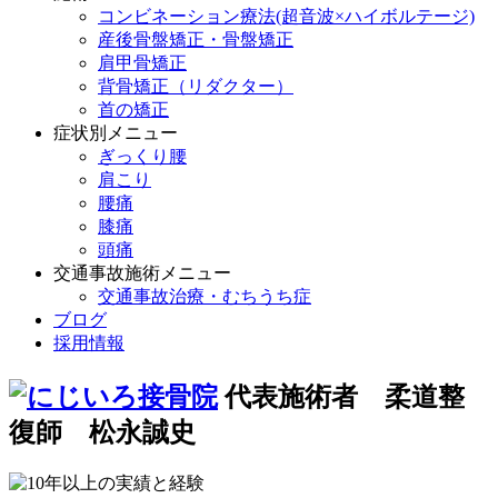
コンビネーション療法(超音波×ハイボルテージ)
産後骨盤矯正・骨盤矯正
肩甲骨矯正
背骨矯正（リダクター）
首の矯正
症状別メニュー
ぎっくり腰
肩こり
腰痛
膝痛
頭痛
交通事故施術メニュー
交通事故治療・むちうち症
ブログ
採用情報
代表施術者 柔道整
復師 松永誠史