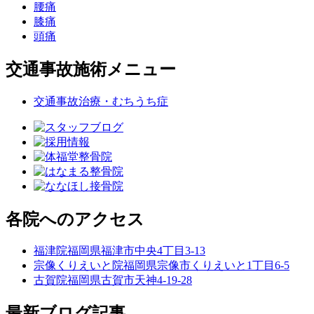
腰痛
膝痛
頭痛
交通事故施術メニュー
交通事故治療・むちうち症
各院へのアクセス
福津院
福岡県福津市中央4丁目3-13
宗像くりえいと院
福岡県宗像市くりえいと1丁目6-5
古賀院
福岡県古賀市天神4-19-28
最新ブログ記事