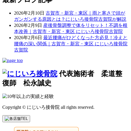
2026年2月10日
古賀市・新宮・東区｜雨と寒さで頭が
ガンガンする原因とは？にじいろ接骨院古賀院が解説
2026年2月9日
産後骨盤調整で体をリセット！不調を根
本改善｜古賀市・新宮・東区 にじいろ接骨院古賀院
2026年2月6日
最近腰痛がひどくなった方必見！冷えと
腰痛の深い関係｜古賀市・新宮・東区 にじいろ接骨院
古賀院
代表施術者 柔道整
復師 松永誠史
Copyright © にじいろ接骨院 all rights reserved.