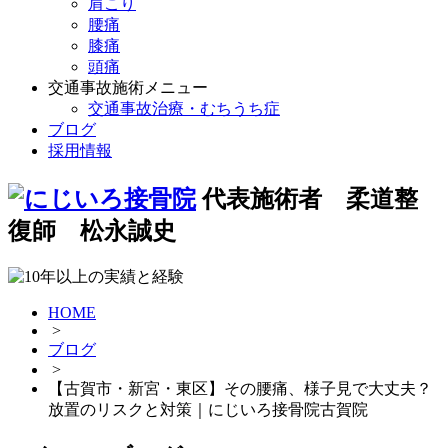
肩こり
腰痛
膝痛
頭痛
交通事故施術メニュー
交通事故治療・むちうち症
ブログ
採用情報
代表施術者 柔道整
復師 松永誠史
HOME
>
ブログ
>
【古賀市・新宮・東区】その腰痛、様子見で大丈夫？
放置のリスクと対策｜にじいろ接骨院古賀院