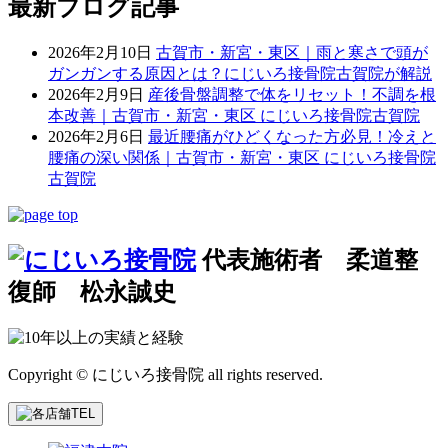
最新ブログ記事
2026年2月10日
古賀市・新宮・東区｜雨と寒さで頭が
ガンガンする原因とは？にじいろ接骨院古賀院が解説
2026年2月9日
産後骨盤調整で体をリセット！不調を根
本改善｜古賀市・新宮・東区 にじいろ接骨院古賀院
2026年2月6日
最近腰痛がひどくなった方必見！冷えと
腰痛の深い関係｜古賀市・新宮・東区 にじいろ接骨院
古賀院
代表施術者 柔道整
復師 松永誠史
Copyright © にじいろ接骨院 all rights reserved.