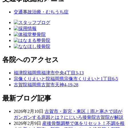
交通事故治療・むちうち症
各院へのアクセス
福津院
福岡県福津市中央4丁目3-13
宗像くりえいと院
福岡県宗像市くりえいと1丁目6-5
古賀院
福岡県古賀市天神4-19-28
最新ブログ記事
2026年2月10日
古賀市・新宮・東区｜雨と寒さで頭が
ガンガンする原因とは？にじいろ接骨院古賀院が解説
2026年2月9日
産後骨盤調整で体をリセット！不調を根