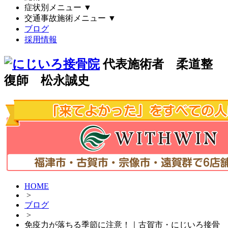
症状別メニュー
▼
交通事故施術メニュー
▼
ブログ
採用情報
代表施術者 柔道整
復師 松永誠史
HOME
>
ブログ
>
免疫力が落ちる季節に注意！｜古賀市・にじいろ接骨