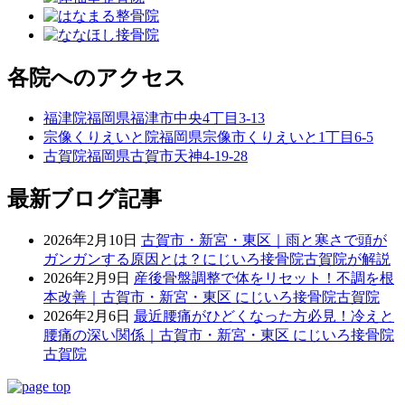
各院へのアクセス
福津院
福岡県福津市中央4丁目3-13
宗像くりえいと院
福岡県宗像市くりえいと1丁目6-5
古賀院
福岡県古賀市天神4-19-28
最新ブログ記事
2026年2月10日
古賀市・新宮・東区｜雨と寒さで頭が
ガンガンする原因とは？にじいろ接骨院古賀院が解説
2026年2月9日
産後骨盤調整で体をリセット！不調を根
本改善｜古賀市・新宮・東区 にじいろ接骨院古賀院
2026年2月6日
最近腰痛がひどくなった方必見！冷えと
腰痛の深い関係｜古賀市・新宮・東区 にじいろ接骨院
古賀院