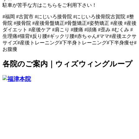
駐車が苦手な方はこちらをご利用下さい！
#福岡 #古賀市 #にじいろ接骨院 #にじいろ接骨院古賀院 #整
骨院 #接骨院 #産後骨盤矯正#骨盤矯正#姿勢矯正 #産後 #産後
ダイエット #産後ケア #肩こり #腰痛 #頭痛 #歪み #むくみ #
生理痛#猫背#反り腰#ギックリ腰#赤ちゃん#ママ#産後エクサ
サイズ#産後トレーニング#下半身トレーニング#下半身痩せ#
お腹痩
各院のご案内｜ウィズウィングループ