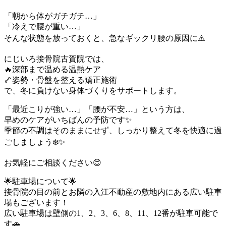
「朝から体がガチガチ…」
「冷えで腰が重い…」
そんな状態を放っておくと、急なギックリ腰の原因に⚠️
にじいろ接骨院古賀院では、
🔥深部まで温める温熱ケア
🦴姿勢・骨盤を整える矯正施術
で、冬に負けない身体づくりをサポートします。
「最近こりが強い…」「腰が不安…」という方は、
早めのケアがいちばんの予防です✨
季節の不調はそのままにせず、しっかり整えて冬を快適に過
ごしましょう❄️✨
お気軽にご相談ください😊
🌟駐車場について🌟
接骨院の目の前とお隣の入江不動産の敷地内にある広い駐車
場もございます！
広い駐車場は壁側の1、2、3、6、8、11、12番が駐車可能で
す🚗