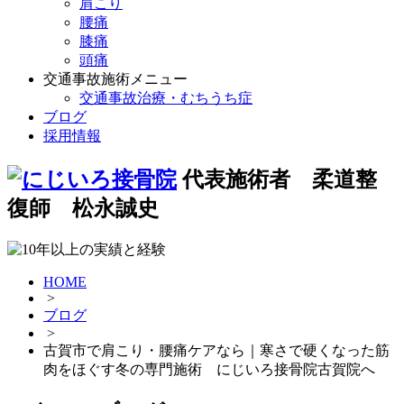
肩こり
腰痛
膝痛
頭痛
交通事故施術メニュー
交通事故治療・むちうち症
ブログ
採用情報
代表施術者 柔道整
復師 松永誠史
HOME
>
ブログ
>
古賀市で肩こり・腰痛ケアなら｜寒さで硬くなった筋
肉をほぐす冬の専門施術 にじいろ接骨院古賀院へ