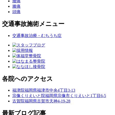
腰痛
膝痛
頭痛
交通事故施術メニュー
交通事故治療・むちうち症
各院へのアクセス
福津院
福岡県福津市中央4丁目3-13
宗像くりえいと院
福岡県宗像市くりえいと1丁目6-5
古賀院
福岡県古賀市天神4-19-28
最新ブログ記事