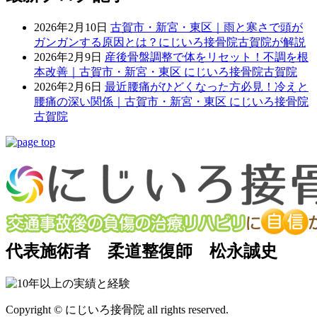
2026年2月10日
古賀市・新宮・東区｜雨と寒さで頭が
ガンガンする原因とは？にじいろ接骨院古賀院が解説
2026年2月9日
産後骨盤調整で体をリセット！不調を根
本改善｜古賀市・新宮・東区 にじいろ接骨院古賀院
2026年2月6日
最近腰痛がひどくなった方必見！冷えと
腰痛の深い関係｜古賀市・新宮・東区 にじいろ接骨院
古賀院
代表施術者 柔道整復師 松永誠史
Copyright © にじいろ接骨院 all rights reserved.