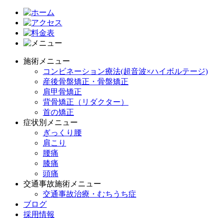
施術メニュー
コンビネーション療法(超音波×ハイボルテージ)
産後骨盤矯正・骨盤矯正
肩甲骨矯正
背骨矯正（リダクター）
首の矯正
症状別メニュー
ぎっくり腰
肩こり
腰痛
膝痛
頭痛
交通事故施術メニュー
交通事故治療・むちうち症
ブログ
採用情報