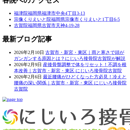
各院へのアクセス
福津院
福岡県福津市中央4丁目3-13
宗像くりえいと院
福岡県宗像市くりえいと1丁目6-5
古賀院
福岡県古賀市天神4-19-28
最新ブログ記事
2026年2月10日
古賀市・新宮・東区｜雨と寒さで頭が
ガンガンする原因とは？にじいろ接骨院古賀院が解説
2026年2月9日
産後骨盤調整で体をリセット！不調を根
本改善｜古賀市・新宮・東区 にじいろ接骨院古賀院
2026年2月6日
最近腰痛がひどくなった方必見！冷えと
腰痛の深い関係｜古賀市・新宮・東区 にじいろ接骨院
古賀院