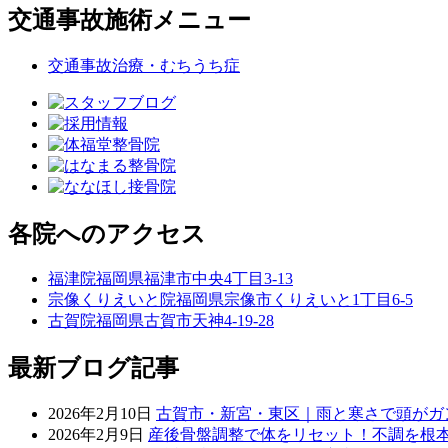
交通事故施術メニュー
交通事故治療・むちうち症
各院へのアクセス
福津院
福岡県福津市中央4丁目3-13
宗像くりえいと院
福岡県宗像市くりえいと1丁目6-5
古賀院
福岡県古賀市天神4-19-28
最新ブログ記事
2026年2月10日
古賀市・新宮・東区｜雨と寒さで頭がガ
2026年2月9日
産後骨盤調整で体をリセット！不調を根本