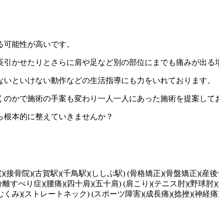
る可能性が高いです。
長引かせたりとさらに肩や足など別の部位にまでも痛みが出る
ないといけない動作などの生活指導にも力をいれております。
くのかで施術の手案も変わり一人一人にあった施術を提案して
ら根本的に整えていきませんか？
)(接骨院)(古賀駅)(千鳥駅)(ししぶ駅) (骨格矯正)(骨盤矯正)(産後
べり症)(腰痛)(四十肩)(五十肩) (肩こり)(テニス肘)(野球肘)(
むくみ)(ストレートネック) (スポーツ障害)(成長痛)(捻挫)(神経痛