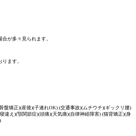
場合が多々見られます。
おります。
骨盤矯正)(産後)(子連れOK) (交通事故)(ムチウチ)(ギックリ腰)
寝違え)(顎関節症)(頭痛)(天気痛)(自律神経障害) (猫背矯正)(身
)