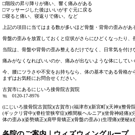
□階段の昇り降りが痛い、響く痛みがある
□マッサージした後はいいがすぐ元に戻る
□寝ると痛い、寝返りで痛い。など
上記の項目に当てはまる数が多いほど骨盤・背骨の歪みがあ
骨盤の歪みを放置しておくと症状がさらにひどくなったり、
当院は、骨盤や背骨の歪み整えるだけでなく、日常気を付け
痛みがなくなればいいのか、痛みが出ないような体にしてい
今、腰にツラさや不安をお持ちなら、体の基本である骨格か
まずはお気軽にお問合せください。
古賀市にあるにじいろ接骨院古賀院
℡ 0120-17-8976
(にじいろ接骨院古賀院)(古賀市) (福津市)(新宮町)(天神)(整骨院
(ギックリ背中)(脊柱管狭窄症)(椎間板ヘルニア)(坐骨神経痛)(分離す
体の歪み)(姿勢矯正)(肩甲骨矯正)(骨盤の歪み) (生理痛)(便秘)(
各院のご案内｜ウィズウィングループ