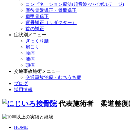
コンビネーション療法(超音波×ハイボルテージ)
産後骨盤矯正・骨盤矯正
肩甲骨矯正
背骨矯正（リダクター）
首の矯正
症状別メニュー
ぎっくり腰
肩こり
腰痛
膝痛
頭痛
交通事故施術メニュー
交通事故治療・むちうち症
ブログ
採用情報
代表施術者 柔道整復
HOME